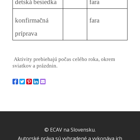
detská besiedka
fara
konfirmačná
fara
príprava
Aktivity prebiehajú počas celého roka, okrem
sviatkov a prázdnin.
© ECAV na Slovensku.
Autorské práva sú vyhradené a vykonáva ich