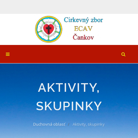
AKTIVITY,
SKUPINKY
Duchovná oblasť
Aktivity, skupinky