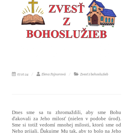
07.10.24
Elena Fajnorová
Zvesť z bohoslužieb
Dnes sme sa tu zhromaždili, aby sme Bohu
ďakovali za Jeho milosť (nielen v podobe úrod).
Sme si totiž vedomí mnohej milosti, ktorú sme od
Neho prijali. Ď
akujme Mu tak, aby to bolo na Jeho