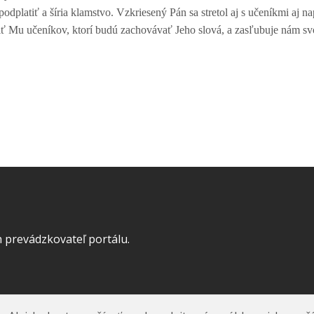
odplatiť a šíria klamstvo. Vzkriesený Pán sa stretol aj s učeníkmi aj n
iť Mu učeníkov, ktorí budú zachovávať Jeho slová, a zasľubuje nám sv
 prevádzkovateľ portálu.