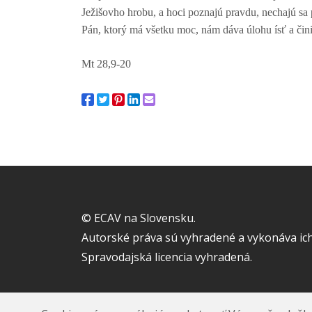
Ježišovho hrobu, a hoci poznajú pravdu, nechajú sa p
Pán, ktorý má všetku moc, nám dáva úlohu ísť a čin
Mt 28,9-20
© ECAV na Slovensku.
Autorské práva sú vyhradené a vykonáva ich
Spravodajská licencia vyhradená.
Realizácia
Flowis s.r.o.
2019 - 2026