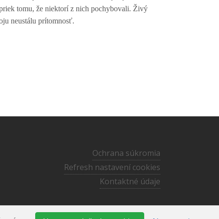
apriek tomu, že niektorí z nich pochybovali. Živý
oju neustálu prítomnosť.
Ochrana súkromia
Refresh nastavení cookies
Kontaktné údaje
cankov@ecav.sk
·
+421 905 873 167