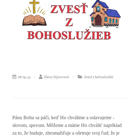
08.09.25
Elena Fajnorová
Zvesť z bohoslužieb
Pánu Bohu sa páči, keď Ho chválime a oslavujeme -
slovom, spevom. Môžeme a máme Ho chváliť napríklad
za to, že buduje, zhromažďuje a ošetruje svoj ľud; že je