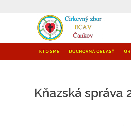
KTO SME
DUCHOVNÁ OBLASŤ
ÚR
Kňazská správa 