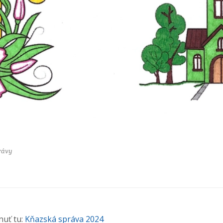
rávy
ť tu: ​
Kňazská správa 2024