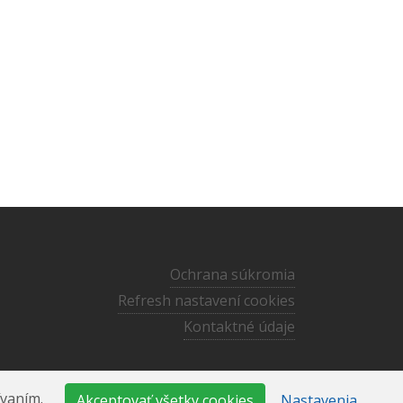
Ochrana súkromia
Refresh nastavení cookies
Kontaktné údaje
cankov@ecav.sk
·
+421 905 873 167
ívaním.
Akceptovať všetky cookies
Nastavenia