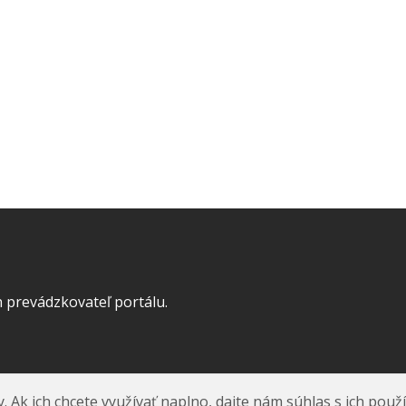
 prevádzkovateľ portálu.
k ich chcete využívať naplno, dajte nám súhlas s ich použ