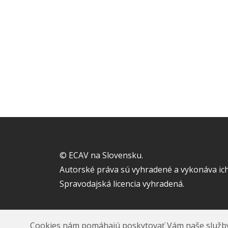
© ECAV na Slovensku.
Autorské práva sú vyhradené a vykonáva ich
Spravodajská licencia vyhradená.
Realizácia
Flowis s.r.o.
2019 - 2026
Cookies nám pomáhajú poskytovať Vám naše služby. A